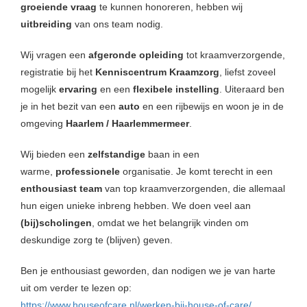
groeiende vraag
te kunnen honoreren, hebben wij
uitbreiding
van ons team nodig.
Wij vragen een
afgeronde opleiding
tot kraamverzorgende,
registratie bij het
Kenniscentrum Kraamzorg
, liefst zoveel
mogelijk
ervaring
en een
flexibele instelling
. Uiteraard ben
je in het bezit van een
auto
en een rijbewijs en woon je in de
omgeving
Haarlem / Haarlemmermeer
.
Wij bieden een
zelfstandige
baan in een
warme,
professionele
organisatie. Je komt terecht in een
enthousiast team
van top kraamverzorgenden, die allemaal
hun eigen unieke inbreng hebben. We doen veel aan
(bij)scholingen
, omdat we het belangrijk vinden om
deskundige zorg te (blijven) geven.
Ben je enthousiast geworden, dan nodigen we je van harte
uit om verder te lezen op:
https://www.houseofcare.nl/werken-bij-house-of-care/
.