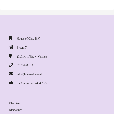
House of Care B.V.
Breem 7
2151 RH
Nieuw-Vennep
0252 620 811
info@houseofcare.nl
KvK nummer: 74043927
Klachten
Disclaimer