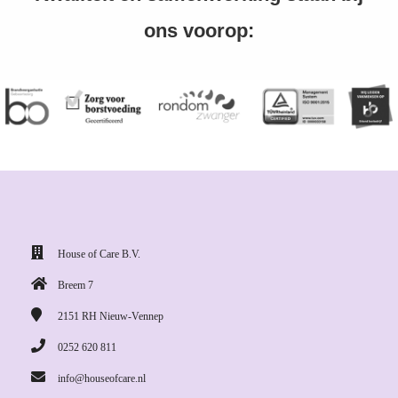
ons voorop:
House of Care B.V.
Breem 7
2151 RH
Nieuw-Vennep
0252 620 811
info@houseofcare.nl