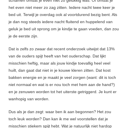
schamen omdat je even niet zo gelukkig was. Of omdat je
het even niet meer zo zag zitten. Iedere nacht twee keer je
bed uit. Terwijl je overdag ook al voortdurend bezig bent. Als
je dan nog steeds iedere nacht fluitend en huppelend van
geluk je bed uit sprong om je kindje te gaan voeden, dan zou
je de eerste zijn.
Dat is zelfs zo zwaar dat recent onderzoek uitwijst dat 13%
van de ouders spijt heeft van het ouderschap. Dat lijkt
misschien heftig, maar als jouw kindje toevallig heel veel
huilt, dan gaat dat niet in je kouwe kleren zitten. Dat kost
bakken energie en je maakt je veel zorgen (want: dit is toch
niet normaal en wat is er nou toch met hem aan de hand?)
en je zenuwen worden tot het uiterste getriggerd. Je kunt er
wanhopig van worden.
Dus als je dan zegt: waar ben ik aan begonnen? Het zou
toch leuk worden? Dan kan ik me wel voorstellen dat je
misschien stiekem spijt hebt. Wat je natuurlijk niet hardop